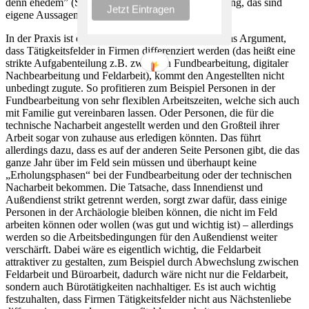
denn ehedem” (Siegmund 2025c, 14). Zur Erinnerung, das sind
eigene Aussagen von Unternehmen.
In der Praxis ist das allerdings durchmischt. Auch das Argument,
dass Tätigkeitsfelder in Firmen differenziert werden (das heißt eine
strikte Aufgabenteilung z.B. zwischen Fundbearbeitung, digitaler
Nachbearbeitung und Feldarbeit), kommt den Angestellten nicht
unbedingt zugute. So profitieren zum Beispiel Personen in der
Fundbearbeitung von sehr flexiblen Arbeitszeiten, welche sich auch
mit Familie gut vereinbaren lassen. Oder Personen, die für die
technische Nacharbeit angestellt werden und den Großteil ihrer
Arbeit sogar von zuhause aus erledigen könnten. Das führt
allerdings dazu, dass es auf der anderen Seite Personen gibt, die das
ganze Jahr über im Feld sein müssen und überhaupt keine
„Erholungsphasen“ bei der Fundbearbeitung oder der technischen
Nacharbeit bekommen. Die Tatsache, dass Innendienst und
Außendienst strikt getrennt werden, sorgt zwar dafür, dass einige
Personen in der Archäologie bleiben können, die nicht im Feld
arbeiten können oder wollen (was gut und wichtig ist) – allerdings
werden so die Arbeitsbedingungen für den Außendienst weiter
verschärft. Dabei wäre es eigentlich wichtig, die Feldarbeit
attraktiver zu gestalten, zum Beispiel durch Abwechslung zwischen
Feldarbeit und Büroarbeit, dadurch wäre nicht nur die Feldarbeit,
sondern auch Bürotätigkeiten nachhaltiger. Es ist auch wichtig
festzuhalten, dass Firmen Tätigkeitsfelder nicht aus Nächstenliebe