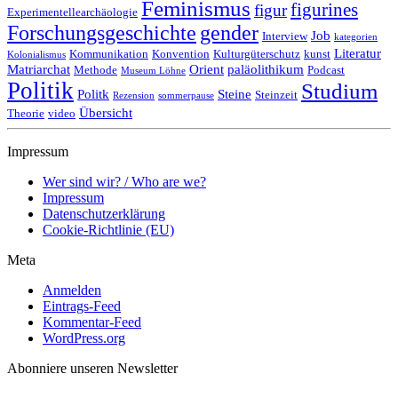
Feminismus
figurines
figur
Experimentellearchäologie
Forschungsgeschichte
gender
Job
Interview
kategorien
Literatur
Kommunikation
Konvention
Kulturgüterschutz
kunst
Kolonialismus
Matriarchat
Orient
paläolithikum
Methode
Podcast
Museum Löhne
Politik
Studium
Politk
Steine
Steinzeit
Rezension
sommerpause
Übersicht
Theorie
video
Impressum
Wer sind wir? / Who are we?
Impressum
Datenschutzerklärung
Cookie-Richtlinie (EU)
Meta
Anmelden
Eintrags-Feed
Kommentar-Feed
WordPress.org
Abonniere unseren Newsletter