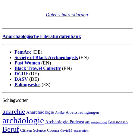
Wir senden keinen Spam! Erfahre mehr in unserer
Datenschutzerklärung
.
Anarchäologische Literaturdatenbank
FemArc
(DE)
Society of Black Archaeologists
(EN)
Past Women
(EN)
Black Trowel Collectiv
(EN)
DGUF
(DE)
DASV
(DE)
Palimpsestos
(ES)
Schlagwörter
anarchie
Anarchäologie
Arbeitsbedingungen
Antike
archäologie
Archäologie Podcast
art
Basiswissen
ausgrabung
Beruf
Citizen Science
Corona
Covid19
excavation