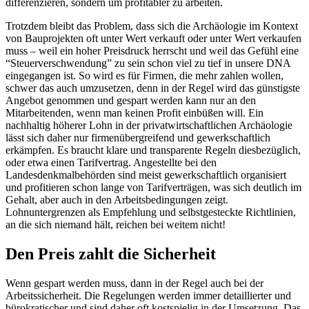
differenzieren, sondern um profitabler zu arbeiten.
Trotzdem bleibt das Problem, dass sich die Archäologie im Kontext
von Bauprojekten oft unter Wert verkauft oder unter Wert verkaufen
muss – weil ein hoher Preisdruck herrscht und weil das Gefühl eine
“Steuerverschwendung” zu sein schon viel zu tief in unsere DNA
eingegangen ist. So wird es für Firmen, die mehr zahlen wollen,
schwer das auch umzusetzen, denn in der Regel wird das günstigste
Angebot genommen und gespart werden kann nur an den
Mitarbeitenden, wenn man keinen Profit einbüßen will. Ein
nachhaltig höherer Lohn in der privatwirtschaftlichen Archäologie
lässt sich daher nur firmenübergreifend und gewerkschaftlich
erkämpfen. Es braucht klare und transparente Regeln diesbezüglich,
oder etwa einen Tarifvertrag. Angestellte bei den
Landesdenkmalbehörden sind meist gewerkschaftlich organisiert
und profitieren schon lange von Tarifverträgen, was sich deutlich im
Gehalt, aber auch in den Arbeitsbedingungen zeigt.
Lohnuntergrenzen als Empfehlung und selbstgesteckte Richtlinien,
an die sich niemand hält, reichen bei weitem nicht!
Den Preis zahlt die Sicherheit
Wenn gespart werden muss, dann in der Regel auch bei der
Arbeitssicherheit. Die Regelungen werden immer detaillierter und
bürokratischer und sind daher oft kostspielig in der Umsetzung. Das