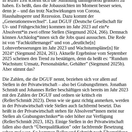
In letzter Zeit scheint sich die Stimmung dahingehend geändert zu
haben. Es heißt, dass die Jobaussichten im Moment besser seien,
denn je – und das trotz Nachwirkungen von Corona,
Haushaltssperre und Rezession. Dazu kommt der
„Generationenwechsel“. Laut DGUF (Deutsche Gesellschaft für
Ur- und Frühgeschichte) kommen im Jahr 2023 auf ein*e
Absolvent*in zwei offene Stellen (Siegmund 2024, 266). Demnach
können Archäolog*innen sich die Jobs quasi aussuchen. Die Rede
ist von “Fachkräftemangel” und von „deutliche[n]
Lohnverbesserungen im Jahr 2023 und Wachstumspläne[n] für
2024“ (Siegmund 2024, 261). Aktuelle Ergebnisse vom September
2025 scheinen den Trend zu bestätigen, denn da heißt es: “Rundum
Wachstum: Umsatz, Personalstärke, Gehälter” (Siegmund 2025b).
Aber stimmt das?
Die Zahlen, die die DGUF nennt, beziehen sich vor allem auf
Stellen in der Privatwirtschaft – also bei Grabungsfirmen. Jonathan
Schmidt und Johannes Reller beschäftigen sich bereits im Jahr 2023
mit den Zahlen der DGUF und ordnen sie kritisch ein
(Reller/Schmidt 2023). Denn wie sie ganz richtig anmerken, werden
in der Privatwirtschaft viele Stellen auch fachfremd besetzt. Das
heißt in der Privatwirtschaft stehen für Absolvent*innen meist nur
Stellen als Grabungstechniker*in oder höher zur Verfügung
(Reller/Schmidt 2023, 182). Einige Stellen in der Privatwirtschaft
fallen also durch “Überqualifikation” oder fachfremde Besetzung