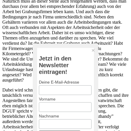
Natürlich muss an dieser Stelle auch festgehalten werden, dass man
durchaus (vor allem bei entsprechender Erfahrung) auch von der
Arbeit bei Grabungsfirmen leben kann. Und auch dass die
Bedingungen je nach Firma unterschiedlich sind. Neben den
Gehältern variieren vor allem auch die Arbeitsbedingungen stark.
Oft auch verbunden mit Aspekten der Arbeitssicherheit oder der
wissenschaftlichen Arbeit. Daher ist es umso wichtiger, diese
Themen offen anzugehen und darüber zu sprechen. Wie viel
verdienst du? Ist die Fahrzeit zur Grabung auch Arbeitszeit? Habt
ihr Firmenwagen oder fährst du privat? Bekommst du
Kilometergeld? Was ist die Tagespauschale für Übernachtungen?
Jetzt in den
Wie sind die Unterkünfte? Hast du ein Einzelzimmer? Bekommst du
Arbeitskleidung gestellt? Wie ist die Stimmung im Team? Wie viele
Newsletter
Urlaubstage hast du? Sind die Grabungskampagnen zu kurz
eintragen!
angesetzt? Wird die Arbeit sorgfältig und wissenschaftlich korrekt
ausgeführt?
Deine E-Mail-Adresse
Dabei wird schnell deutlich, dass es auch faire Firmen gibt, die
tatsächlich versuchen, gute Arbeitsbedingungen zu schaffen und ihre
Vorname
Angestellten fair zu bezahlen – soweit das in der Privatwirtschaft
eben möglich ist, von fairen Arbeitsbedingungen zu sprechen. Die
DGUF spricht von “betrieblicher Gesundheitsförderung,
Nachname
betrieblicher Altersversorgung, Firmenwagen, Diensthandy”
außerdem werden wohl “Themen wie Nachhaltigkeit,
Arbeitssicherheit und gesunde Arbeitsplätze ernsthafter verfolgt