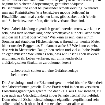
beginnt bei sicheren Absperrungen, geht über adäquate
Pausenräume und endet bei passender Arbeitskleidung. Während
man auf Kleinigkeiten (wie beheizbare mobile Toiletten) in
Einzelfällen auch mal verzichten kann, gibt es aber auch Arbeits-
und Sicherheitsvorschriften, die nicht verhandelbar sind.
Wenn Arbeitskleidung eigentlich gestellt werden muss, wie kann es
sein, dass man Monate lang ohne Arbeitsjacke auf der Fläche steht
und das im Herbst oder Winter? Wie kann es sein, dass wir im
Sommer auf staubigen Flächen stehen, während nur wenige Meter
hinter uns der Bagger das Fundament aufreißt? Wie kann es sein,
dass wir in Meter tiefen Baugruben stehen und viel zu hohe Profile
anlegen müssen? Wie kann es sein, dass wir unser Leben riskieren
und manche ihr Leben verlieren, nur um irgendwelche
archäologischen Strukturen zu dokumentieren?
„Theoretisch sollten wir eine Gefahrenzulage
bekommen.“
Die Archäologie und der Erkenntnisgewinn wird über die Sicherheit
der Arbeiter*innen gestellt. Diese Praxis wird in den universitären
Forschungsgrabungen gelehrt und dann (z.T. aus Unwissenheit, z.T
aber auch aus Gleichgültigkeit) in der Privatwirtschaft fortgeführt.
Denn obwohl Sicherheitsschulungen eigentlich verpflichtend sein
sollten, wird sich oft nicht daran gehalten – vor allem an