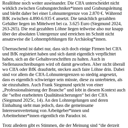
Reallöhne noch weiter auseinander. Die CIfA unterscheidet nicht
wirklich zwischen Grabungstechniker*innen und Grabungsleitung
und bleibt daher bei einer Lohnuntergrenze von 2.870 €. Während
BfK zwischen 4.890-6.935 € ansetzt. Die tatsächlich gezahlten
Gehälter liegen im Mittelwert bei ca. 3.625 Euro (Siegmund 2024,
263-265). Die real gezahlten Löhne liegen teilweise also nur knapp
über der absoluten Untergrenze und erreichen im Schnitt nicht
ansatzweise die Lohnempfehlungen für Archäolog*innen.
Überraschend ist dabei nur, dass sich doch einige Firmen bei CIfA
und BfK registriert haben und sich damit eigentlich verpflichtet
haben, sich an die Gehaltsvorschriften zu halten. Auch in
Stellenausschreibungen wird oft damit geworben. Aber nicht überall
wo CIfA oder BfK draufsteht, stecken auch faire Löhne drin. Dabei
sind vor allem die CIfA-Lohnuntergrenzen so niedrig angesetzt,
dass es eigentlich schwieriger sein müsste, diese zu unterbieten, als
sie einzuhalten. Auch Frank Siegmund spricht von einer
„Professionalisierung der Branche” und lobt in diesem Kontext auch
die “selbst erarbeiteten Qualitätssicherungen“ bei der CIfA
(Siegmund 2025c, 14). An den Lohnregelungen und deren
Einhaltung sieht man jedoch, dass die gemeinsame
Interessenvertretung von Arbeitgeber*innen und
Arbeitnehmer*innen eigentlich ein Paradox ist.
Trotz alledem gibt es Stimmen, die der Meinung sind “die derzeit