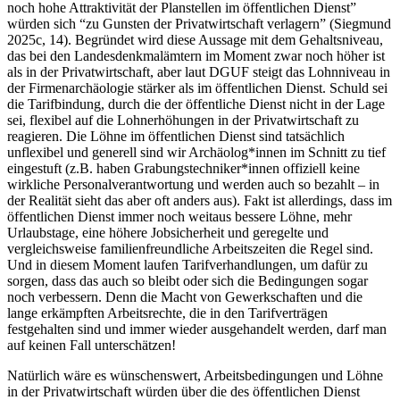
noch hohe Attraktivität der Planstellen im öffentlichen Dienst”
würden sich “zu Gunsten der Privatwirtschaft verlagern” (Siegmund
2025c, 14). Begründet wird diese Aussage mit dem Gehaltsniveau,
das bei den Landesdenkmalämtern im Moment zwar noch höher ist
als in der Privatwirtschaft, aber laut DGUF steigt das Lohnniveau in
der Firmenarchäologie stärker als im öffentlichen Dienst. Schuld sei
die Tarifbindung, durch die der öffentliche Dienst nicht in der Lage
sei, flexibel auf die Lohnerhöhungen in der Privatwirtschaft zu
reagieren. Die Löhne im öffentlichen Dienst sind tatsächlich
unflexibel und generell sind wir Archäolog*innen im Schnitt zu tief
eingestuft (z.B. haben Grabungstechniker*innen offiziell keine
wirkliche Personalverantwortung und werden auch so bezahlt – in
der Realität sieht das aber oft anders aus). Fakt ist allerdings, dass im
öffentlichen Dienst immer noch weitaus bessere Löhne, mehr
Urlaubstage, eine höhere Jobsicherheit und geregelte und
vergleichsweise familienfreundliche Arbeitszeiten die Regel sind.
Und in diesem Moment laufen Tarifverhandlungen, um dafür zu
sorgen, dass das auch so bleibt oder sich die Bedingungen sogar
noch verbessern. Denn die Macht von Gewerkschaften und die
lange erkämpften Arbeitsrechte, die in den Tarifverträgen
festgehalten sind und immer wieder ausgehandelt werden, darf man
auf keinen Fall unterschätzen!
Natürlich wäre es wünschenswert, Arbeitsbedingungen und Löhne
in der Privatwirtschaft würden über die des öffentlichen Dienst