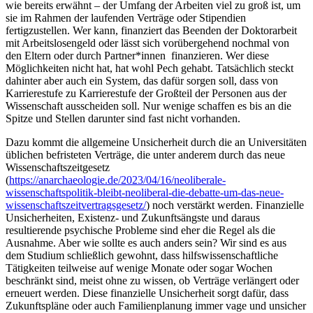
wie bereits erwähnt – der Umfang der Arbeiten viel zu groß ist, um
sie im Rahmen der laufenden Verträge oder Stipendien
fertigzustellen. Wer kann, finanziert das Beenden der Doktorarbeit
mit Arbeitslosengeld oder lässt sich vorübergehend nochmal von
den Eltern oder durch Partner*innen finanzieren. Wer diese
Möglichkeiten nicht hat, hat wohl Pech gehabt. Tatsächlich steckt
dahinter aber auch ein System, das dafür sorgen soll, dass von
Karrierestufe zu Karrierestufe der Großteil der Personen aus der
Wissenschaft ausscheiden soll. Nur wenige schaffen es bis an die
Spitze und Stellen darunter sind fast nicht vorhanden.
Dazu kommt die allgemeine Unsicherheit durch die an Universitäten
üblichen befristeten Verträge, die unter anderem durch das neue
Wissenschaftszeitgesetz
(
https://anarchaeologie.de/2023/04/16/neoliberale-
wissenschaftspolitik-bleibt-neoliberal-die-debatte-um-das-neue-
wissenschaftszeitvertragsgesetz/
) noch verstärkt werden. Finanzielle
Unsicherheiten, Existenz- und Zukunftsängste und daraus
resultierende psychische Probleme sind eher die Regel als die
Ausnahme. Aber wie sollte es auch anders sein? Wir sind es aus
dem Studium schließlich gewohnt, dass hilfswissenschaftliche
Tätigkeiten teilweise auf wenige Monate oder sogar Wochen
beschränkt sind, meist ohne zu wissen, ob Verträge verlängert oder
erneuert werden. Diese finanzielle Unsicherheit sorgt dafür, dass
Zukunftspläne oder auch Familienplanung immer vage und unsicher