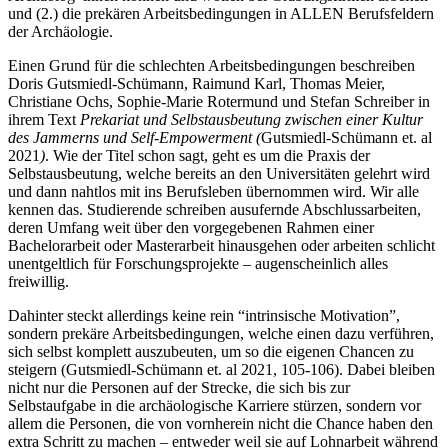
und (2.) die prekären Arbeitsbedingungen in ALLEN Berufsfeldern
der Archäologie.
Einen Grund für die schlechten Arbeitsbedingungen beschreiben
Doris Gutsmiedl-Schümann, Raimund Karl, Thomas Meier,
Christiane Ochs, Sophie-Marie Rotermund und Stefan Schreiber in
ihrem Text
Prekariat und Selbstausbeutung zwischen einer Kultur
des Jammerns und Self-Empowerment (
Gutsmiedl-Schümann et. al
2021
)
. Wie der Titel schon sagt, geht es um die Praxis der
Selbstausbeutung, welche bereits an den Universitäten gelehrt wird
und dann nahtlos mit ins Berufsleben übernommen wird. Wir alle
kennen das. Studierende schreiben ausufernde Abschlussarbeiten,
deren Umfang weit über den vorgegebenen Rahmen einer
Bachelorarbeit oder Masterarbeit hinausgehen oder arbeiten schlicht
unentgeltlich für Forschungsprojekte – augenscheinlich alles
freiwillig.
Dahinter steckt allerdings keine rein “intrinsische Motivation”,
sondern prekäre Arbeitsbedingungen, welche einen dazu verführen,
sich selbst komplett auszubeuten, um so die eigenen Chancen zu
steigern (Gutsmiedl-Schümann et. al 2021, 105-106). Dabei bleiben
nicht nur die Personen auf der Strecke, die sich bis zur
Selbstaufgabe in die archäologische Karriere stürzen, sondern vor
allem die Personen, die von vornherein nicht die Chance haben den
extra Schritt zu machen – entweder weil sie auf Lohnarbeit während