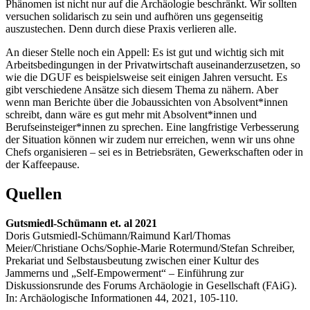
Phänomen ist nicht nur auf die Archäologie beschränkt. Wir sollten
versuchen solidarisch zu sein und aufhören uns gegenseitig
auszustechen. Denn durch diese Praxis verlieren alle.
An dieser Stelle noch ein Appell: Es ist gut und wichtig sich mit
Arbeitsbedingungen in der Privatwirtschaft auseinanderzusetzen, so
wie die DGUF es beispielsweise seit einigen Jahren versucht. Es
gibt verschiedene Ansätze sich diesem Thema zu nähern. Aber
wenn man Berichte über die Jobaussichten von Absolvent*innen
schreibt, dann wäre es gut mehr mit Absolvent*innen und
Berufseinsteiger*innen zu sprechen. Eine langfristige Verbesserung
der Situation können wir zudem nur erreichen, wenn wir uns ohne
Chefs organisieren – sei es in Betriebsräten, Gewerkschaften oder in
der Kaffeepause.
Quellen
Gutsmiedl-Schümann et. al 2021
Doris Gutsmiedl-Schümann/Raimund Karl/Thomas
Meier/Christiane Ochs/Sophie-Marie Rotermund/Stefan Schreiber,
Prekariat und Selbstausbeutung zwischen einer Kultur des
Jammerns und „Self-Empowerment“ – Einführung zur
Diskussionsrunde des Forums Archäologie in Gesellschaft (FAiG).
In: Archäologische Informationen 44, 2021, 105-110.