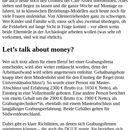
die auch heute noch den Großteil der Care Arbeit übernehmen. Alles
stehen und liegen zu lassen und die ganze Woche auf Montage zu
fahren, ist in klassischen Beziehungs-Modellen auch heute noch für
viele Frauen undenkbar. Von Alleinerziehenden ganz zu schweigen.
Wer Kinder und Familie will, muss sich also zweimal überlegen, ob
die Feldarbeit auf lange Sicht in Frage kommt – vor allem wenn
beide Elternteile in der Archäologie arbeiten wollen (was sehr oft
vorkommt, sind wir mal ehrlich).
Let’s talk about money?
Wer sich trotz allem für einen Beruf bei einer Grabungsfirma
entscheidet, wird aber weiter enttäuscht werden, denn der
Arbeitsaufwand wird selten angemessen entlohnt. Gehaltsangebote
knapp über dem Mindestlohn sind für den Einstieg die Regel (trotz
Universitätsabschluss!). So wurde einer Person mit Master-
Abschluss und Erfahrung 2300 € Brutto (ca. 1650 € Netto), als
Einstieg in eine Vollzeitstelle geboten. Eine andere Person berichtet
von einem Gehalt um die 2900 € Brutto (ca. 1900 € Netto), als
Grabungstechniker*in, ebenfalls mit einem Masterabschluss und
langjähriger Grabungserfahrung. Beide Gehälter gelten für
Südwestdeutschland.
Dabei gibt es klare Richtlinien, an denen sich Grabungsfirmen
orientieren können – die auch die DGUF nennt. Sie beziehen sich