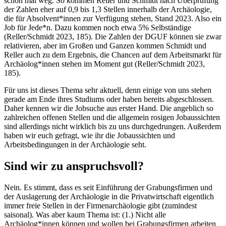
schon mal weg. So kommen Reller und Schmidt nach Überprüfung
der Zahlen eher auf 0,9 bis 1,3 Stellen innerhalb der Archäologie,
die für Absolvent*innen zur Verfügung stehen, Stand 2023. Also ein
Job für Jede*n. Dazu kommen noch etwa 5% Selbständige
(Reller/Schmidt 2023, 185). Die Zahlen der DGUF können sie zwar
relativieren, aber im Großen und Ganzen kommen Schmidt und
Reller auch zu dem Ergebnis, die Chancen auf dem Arbeitsmarkt für
Archäolog*innen stehen im Moment gut (Reller/Schmidt 2023,
185).
Für uns ist dieses Thema sehr aktuell, denn einige von uns stehen
gerade am Ende ihres Studiums oder haben bereits abgeschlossen.
Daher kennen wir die Jobsuche aus erster Hand. Die angeblich so
zahlreichen offenen Stellen und die allgemein rosigen Jobaussichten
sind allerdings nicht wirklich bis zu uns durchgedrungen. Außerdem
haben wir euch gefragt, wie ihr die Jobaussichten und
Arbeitsbedingungen in der Archäologie seht.
Sind wir zu anspruchsvoll?
Nein. Es stimmt, dass es seit Einführung der Grabungsfirmen und
der Auslagerung der Archäologie in die Privatwirtschaft eigentlich
immer freie Stellen in der Firmenarchäologie gibt (zumindest
saisonal). Was aber kaum Thema ist: (1.) Nicht alle
Archäolog*innen können und wollen bei Grabungsfirmen arbeiten