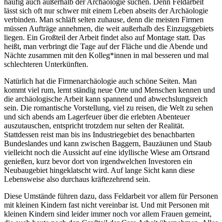
häufig auch außerhalb der Archäologie suchen. Denn Feldarbeit
lässt sich oft nur schwer mit einem Leben abseits der Archäologie
verbinden. Man schläft selten zuhause, denn die meisten Firmen
müssen Aufträge annehmen, die weit außerhalb des Einzugsgebiets
liegen. Ein Großteil der Arbeit findet also auf Montage statt. Das
heißt, man verbringt die Tage auf der Fläche und die Abende und
Nächte zusammen mit den Kolleg*innen in mal besseren und mal
schlechteren Unterkünften.
Natürlich hat die Firmenarchäologie auch schöne Seiten. Man
kommt viel rum, lernt ständig neue Orte und Menschen kennen und
die archäologische Arbeit kann spannend und abwechslungsreich
sein. Die romantische Vorstellung, viel zu reisen, die Welt zu sehen
und sich abends am Lagerfeuer über die erlebten Abenteuer
auszutauschen, entspricht trotzdem nur selten der Realität.
Stattdessen reist man bis ins Industriegebiet des benachbarten
Bundeslandes und kann zwischen Baggern, Bauzäunen und Staub
vielleicht noch die Aussicht auf eine idyllische Wiese am Ortsrand
genießen, kurz bevor dort von irgendwelchen Investoren ein
Neubaugebiet hingeklatscht wird. Auf lange Sicht kann diese
Lebensweise also durchaus kräftezehrend sein.
Diese Umstände führen dazu, dass Feldarbeit vor allem für Personen
mit kleinen Kindern fast nicht vereinbar ist. Und mit Personen mit
kleinen Kindern sind leider immer noch vor allem Frauen gemeint,