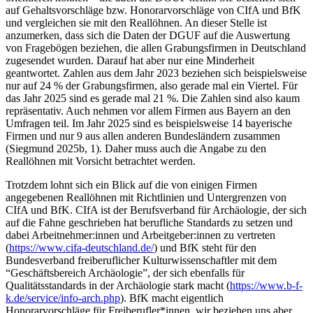
auf Gehaltsvorschläge bzw. Honorarvorschläge von CIfA und BfK
und vergleichen sie mit den Reallöhnen. An dieser Stelle ist
anzumerken, dass sich die Daten der DGUF auf die Auswertung
von Fragebögen beziehen, die allen Grabungsfirmen in Deutschland
zugesendet wurden. Darauf hat aber nur eine Minderheit
geantwortet. Zahlen aus dem Jahr 2023 beziehen sich beispielsweise
nur auf 24 % der Grabungsfirmen, also gerade mal ein Viertel. Für
das Jahr 2025 sind es gerade mal 21 %. Die Zahlen sind also kaum
repräsentativ. Auch nehmen vor allem Firmen aus Bayern an den
Umfragen teil. Im Jahr 2025 sind es beispielsweise 14 bayerische
Firmen und nur 9 aus allen anderen Bundesländern zusammen
(Siegmund 2025b, 1). Daher muss auch die Angabe zu den
Reallöhnen mit Vorsicht betrachtet werden.
Trotzdem lohnt sich ein Blick auf die von einigen Firmen
angegebenen Reallöhnen mit Richtlinien und Untergrenzen von
CIfA und BfK. CIfA ist der Berufsverband für Archäologie, der sich
auf die Fahne geschrieben hat berufliche Standards zu setzen und
dabei Arbeitnehmer:innen und Arbeitgeber:innen zu vertreten
(
https://www.cifa-deutschland.de/
) und BfK steht für den
Bundesverband freiberuflicher Kulturwissenschaftler mit dem
“Geschäftsbereich Archäologie”, der sich ebenfalls für
Qualitätsstandards in der Archäologie stark macht (
https://www.b-f-
k.de/service/info-arch.php
). BfK macht eigentlich
Honorarvorschläge für Freiberufler*innen, wir beziehen uns aber