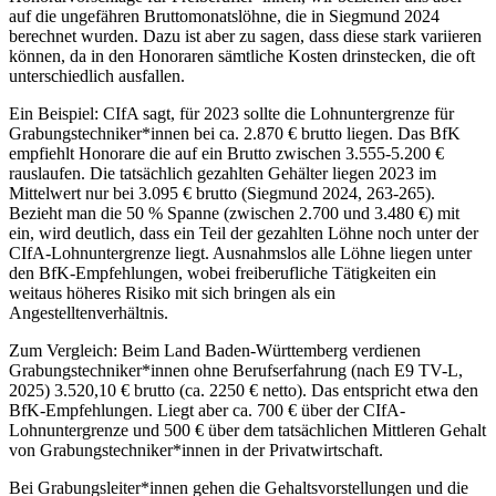
auf die ungefähren Bruttomonatslöhne, die in Siegmund 2024
berechnet wurden. Dazu ist aber zu sagen, dass diese stark variieren
können, da in den Honoraren sämtliche Kosten drinstecken, die oft
unterschiedlich ausfallen.
Ein Beispiel: CIfA sagt, für 2023 sollte die Lohnuntergrenze für
Grabungstechniker*innen bei ca. 2.870 € brutto liegen. Das BfK
empfiehlt Honorare die auf ein Brutto zwischen 3.555-5.200 €
rauslaufen. Die tatsächlich gezahlten Gehälter liegen 2023 im
Mittelwert nur bei 3.095 € brutto (Siegmund 2024, 263-265).
Bezieht man die 50 % Spanne (zwischen 2.700 und 3.480 €) mit
ein, wird deutlich, dass ein Teil der gezahlten Löhne noch unter der
CIfA-Lohnuntergrenze liegt. Ausnahmslos alle Löhne liegen unter
den BfK-Empfehlungen, wobei freiberufliche Tätigkeiten ein
weitaus höheres Risiko mit sich bringen als ein
Angestelltenverhältnis.
Zum Vergleich: Beim Land Baden-Württemberg verdienen
Grabungstechniker*innen ohne Berufserfahrung (nach E9 TV-L,
2025) 3.520,10 € brutto (ca. 2250 € netto). Das entspricht etwa den
BfK-Empfehlungen. Liegt aber ca. 700 € über der CIfA-
Lohnuntergrenze und 500 € über dem tatsächlichen Mittleren Gehalt
von Grabungstechniker*innen in der Privatwirtschaft.
Bei Grabungsleiter*innen gehen die Gehaltsvorstellungen und die