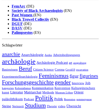
FemArc
(DE)
Society of Black Archaeologists
(EN)
Past Women
(EN)
Black Trowel Collectiv
(EN)
DGUF
(DE)
DASV
(DE)
Palimpsestos
(ES)
Schlagwörter
anarchie
Anarchäologie
Arbeitsbedingungen
Antike
archäologie
Archäologie Podcast
art
ausgrabung
Beruf
Basiswissen
Citizen Science
Corona
Covid19
excavation
Feminismus
figurines
figur
Experimentellearchäologie
Forschungsgeschichte
gender
Job
Interview
Kommunikation
Konvention
Kulturgüterschutz
kategorien
Kolonialismus
Literatur
Matriarchat
Orient
kunst
Methode
Museum Löhne
Politik
paläolithikum
Politk
Podcast
Rezension
sommerpause
Studium
Steine
Übersicht
Steinzeit
Theorie
video