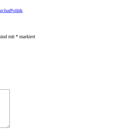
archat
Politik
sind mit
*
markiert