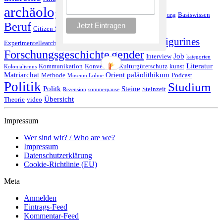
archäologie
Archäologie Podcast
art
Basiswissen
ausgrabung
Beruf
Citizen Science
Corona
Covid19
excavation
Feminismus
figurines
figur
Experimentellearchäologie
Forschungsgeschichte
gender
Job
Interview
kategorien
Literatur
Kommunikation
Konvention
Kulturgüterschutz
kunst
Kolonialismus
Matriarchat
Orient
paläolithikum
Methode
Podcast
Museum Löhne
Politik
Studium
Politk
Steine
Steinzeit
Rezension
sommerpause
Übersicht
Theorie
video
Impressum
Wer sind wir? / Who are we?
Impressum
Datenschutzerklärung
Cookie-Richtlinie (EU)
Meta
Anmelden
Eintrags-Feed
Kommentar-Feed