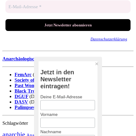
Wir senden keinen Spam! Erfahre mehr in unserer
Datenschutzerklärung
.
Anarchäologische Literaturdatenbank
Jetzt in den
FemArc
(DE)
Newsletter
Society of Black Archaeologists
(EN)
eintragen!
Past Women
(EN)
Black Trowel Collectiv
(EN)
DGUF
(DE)
Deine E-Mail-Adresse
DASV
(DE)
Palimpsestos
(ES)
Vorname
Schlagwörter
Nachname
anarchie
Anarchäologie
Arbeitsbedingungen
Antike