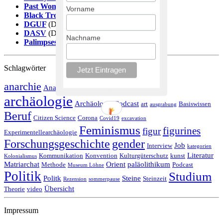
Past Women
(EN)
Vorname
Black Trowel Collectiv
(EN)
DGUF
(DE)
DASV
(DE)
Nachname
Palimpsestos
(ES)
Schlagwörter
anarchie
Anarchäologie
Arbeitsbedingungen
Antike
archäologie
Archäologie Podcast
art
Basiswissen
ausgrabung
Beruf
Citizen Science
Corona
Covid19
excavation
Feminismus
figurines
figur
Experimentellearchäologie
Forschungsgeschichte
gender
Job
Interview
kategorien
Literatur
Kommunikation
Konvention
Kulturgüterschutz
kunst
Kolonialismus
Matriarchat
Orient
paläolithikum
Methode
Podcast
Museum Löhne
Politik
Studium
Politk
Steine
Steinzeit
Rezension
sommerpause
Übersicht
Theorie
video
Impressum