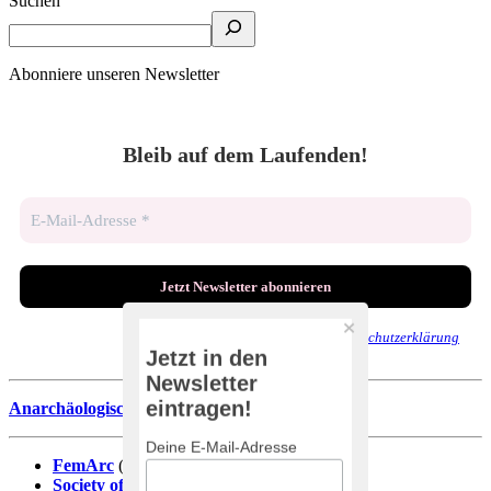
Suchen
Abonniere unseren Newsletter
Bleib auf dem Laufenden!
Wir senden keinen Spam! Erfahre mehr in unserer
Datenschutzerklärung
.
Jetzt in den
Newsletter
eintragen!
Anarchäologische Literaturdatenbank
Deine E-Mail-Adresse
FemArc
(DE)
Society of Black Archaeologists
(EN)