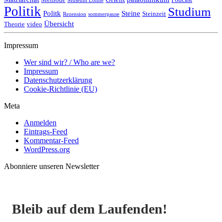
Museum Löhne
Politik
Studium
Politk
Steine
Steinzeit
Rezension
sommerpause
Übersicht
Theorie
video
Impressum
Wer sind wir? / Who are we?
Impressum
Datenschutzerklärung
Cookie-Richtlinie (EU)
Meta
Anmelden
Eintrags-Feed
Kommentar-Feed
WordPress.org
Abonniere unseren Newsletter
Bleib auf dem Laufenden!