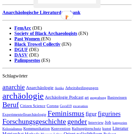
Anarchäologische Literaturdatenbank
FemArc
(DE)
Society of Black Archaeologists
(EN)
Past Women
(EN)
Black Trowel Collectiv
(EN)
DGUF
(DE)
DASV
(DE)
Palimpsestos
(ES)
Schlagwörter
anarchie
Anarchäologie
Arbeitsbedingungen
Antike
archäologie
Archäologie Podcast
art
Basiswissen
ausgrabung
Beruf
Citizen Science
Corona
Covid19
excavation
Feminismus
figurines
figur
Experimentellearchäologie
Forschungsgeschichte
gender
Job
Interview
kategorien
Literatur
Kommunikation
Konvention
Kulturgüterschutz
kunst
Kolonialismus
Matriarchat
Orient
paläolithikum
Methode
Podcast