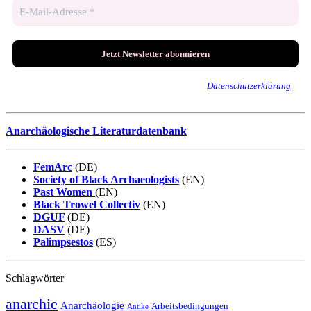
Wir senden keinen Spam! Erfahre mehr in unserer
Datenschutzerklärung
.
Anarchäologische Literaturdatenbank
FemArc
(DE)
Society of Black Archaeologists
(EN)
Past Women
(EN)
Black Trowel Collectiv
(EN)
DGUF
(DE)
DASV
(DE)
Palimpsestos
(ES)
Schlagwörter
anarchie
Anarchäologie
Arbeitsbedingungen
Antike