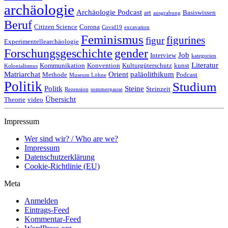
archäologie
Archäologie Podcast
art
Basiswissen
ausgrabung
Beruf
Citizen Science
Corona
Covid19
excavation
Feminismus
figurines
figur
Experimentellearchäologie
Forschungsgeschichte
gender
Job
Interview
kategorien
Literatur
Kommunikation
Konvention
Kulturgüterschutz
kunst
Kolonialismus
Matriarchat
Orient
paläolithikum
Methode
Podcast
Museum Löhne
Politik
Studium
Politk
Steine
Steinzeit
Rezension
sommerpause
Übersicht
Theorie
video
Impressum
Wer sind wir? / Who are we?
Impressum
Datenschutzerklärung
Cookie-Richtlinie (EU)
Meta
Anmelden
Eintrags-Feed
Kommentar-Feed