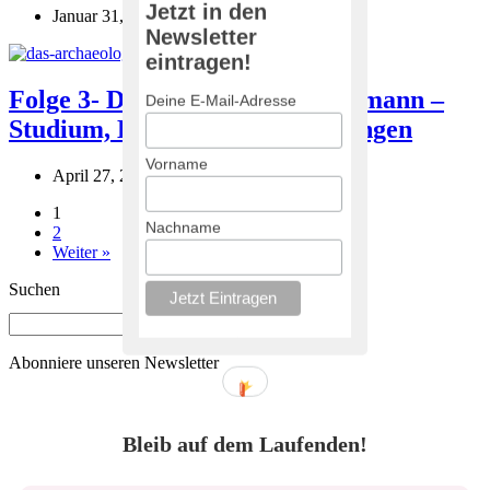
Jetzt in den
Januar 31, 2022
Januar 31, 2022
Newsletter
eintragen!
Folge 3- Doris Gutsmiedl- Schümann –
Deine E-Mail-Adresse
Studium, Lehre, Rollenverteilungen
Vorname
April 27, 2021
Dezember 14, 2025
1
Nachname
2
Weiter »
Suchen
Abonniere unseren Newsletter
Bleib auf dem Laufenden!