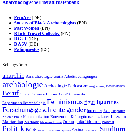
Anarchäologische Literaturdatenbank
FemArc
(DE)
Society of Black Archaeologists
(EN)
Past Women
(EN)
Black Trowel Collectiv
(EN)
DGUF
(DE)
DASV
(DE)
Palimpsestos
(ES)
Schlagwörter
anarchie
Anarchäologie
Arbeitsbedingungen
Antike
archäologie
Archäologie Podcast
art
Basiswissen
ausgrabung
Beruf
Citizen Science
Corona
Covid19
excavation
Feminismus
figurines
figur
Experimentellearchäologie
Forschungsgeschichte
gender
Job
Interview
kategorien
Literatur
Kommunikation
Konvention
Kulturgüterschutz
kunst
Kolonialismus
Matriarchat
Orient
paläolithikum
Methode
Podcast
Museum Löhne
Politik
Studium
Politk
Steine
Steinzeit
Rezension
sommerpause