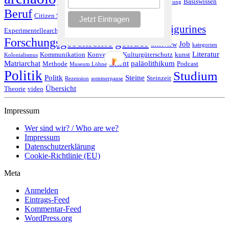
Archäologie Podcast
art
Basiswissen
ausgrabung
Beruf
Citizen Science
Corona
Covid19
excavation
Feminismus
figurines
figur
Experimentellearchäologie
Forschungsgeschichte
gender
Job
Interview
kategorien
Literatur
Kommunikation
Konvention
Kulturgüterschutz
kunst
Kolonialismus
Matriarchat
Orient
paläolithikum
Methode
Podcast
Museum Löhne
Politik
Studium
Politk
Steine
Steinzeit
Rezension
sommerpause
Übersicht
Theorie
video
Impressum
Wer sind wir? / Who are we?
Impressum
Datenschutzerklärung
Cookie-Richtlinie (EU)
Meta
Anmelden
Eintrags-Feed
Kommentar-Feed
WordPress.org