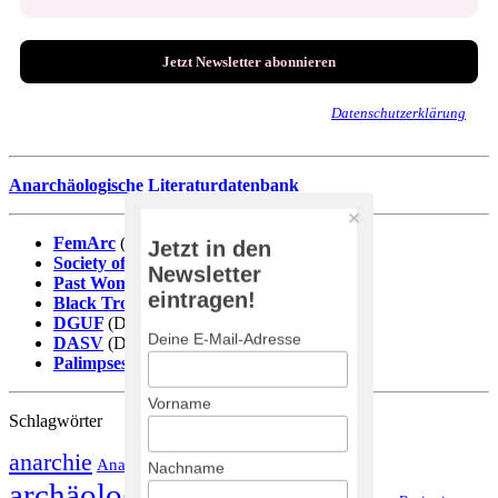
Wir senden keinen Spam! Erfahre mehr in unserer
Datenschutzerklärung
.
Anarchäologische Literaturdatenbank
FemArc
(DE)
Jetzt in den
Society of Black Archaeologists
(EN)
Newsletter
Past Women
(EN)
eintragen!
Black Trowel Collectiv
(EN)
DGUF
(DE)
Deine E-Mail-Adresse
DASV
(DE)
Palimpsestos
(ES)
Vorname
Schlagwörter
anarchie
Anarchäologie
Arbeitsbedingungen
Nachname
Antike
archäologie