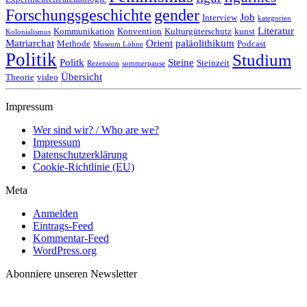
Forschungsgeschichte
gender
Job
Interview
kategorien
Literatur
Kommunikation
Konvention
Kulturgüterschutz
kunst
Kolonialismus
Matriarchat
Orient
paläolithikum
Methode
Podcast
Museum Löhne
Politik
Studium
Politk
Steine
Steinzeit
Rezension
sommerpause
Übersicht
Theorie
video
Impressum
Wer sind wir? / Who are we?
Impressum
Datenschutzerklärung
Cookie-Richtlinie (EU)
Meta
Anmelden
Eintrags-Feed
Kommentar-Feed
WordPress.org
Abonniere unseren Newsletter