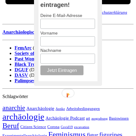
eintragen!
Wir senden keinen Spam! Erfahre mehr in unserer
Datenschutzerklärung
.
Deine E-Mail-Adresse
Anarchäologische Literaturdatenbank
Vorname
FemArc
(DE)
Nachname
Society of Black Archaeologists
(EN)
Past Women
(EN)
Black Trowel Collectiv
(EN)
DGUF
(DE)
DASV
(DE)
Palimpsestos
(ES)
Schlagwörter
anarchie
Anarchäologie
Arbeitsbedingungen
Antike
archäologie
Archäologie Podcast
art
Basiswissen
ausgrabung
Beruf
Citizen Science
Corona
Covid19
excavation
Feminismus
figurines
figur
Experimentellearchäologie