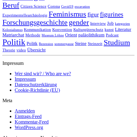
Beruf
Citizen Science
Corona
Covid19
excavation
Feminismus
figurines
figur
Experimentellearchäologie
Forschungsgeschichte
gender
Job
Interview
kategorien
Literatur
Kommunikation
Konvention
Kulturgüterschutz
kunst
Kolonialismus
Matriarchat
Orient
paläolithikum
Methode
Podcast
Museum Löhne
Politik
Studium
Politk
Steine
Steinzeit
Rezension
sommerpause
Übersicht
Theorie
video
Impressum
Wer sind wir? / Who are we?
Impressum
Datenschutzerklärung
Cookie-Richtlinie (EU)
Meta
Anmelden
Eintrags-Feed
Kommentar-Feed
WordPress.org