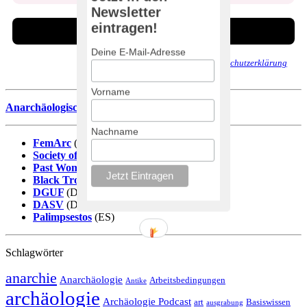
Newsletter
eintragen!
Deine E-Mail-Adresse
Wir senden keinen Spam! Erfahre mehr in unserer
Datenschutzerklärung
.
Vorname
Anarchäologische Literaturdatenbank
Nachname
FemArc
(DE)
Society of Black Archaeologists
(EN)
Past Women
(EN)
Black Trowel Collectiv
(EN)
DGUF
(DE)
DASV
(DE)
Palimpsestos
(ES)
Schlagwörter
anarchie
Anarchäologie
Arbeitsbedingungen
Antike
archäologie
Archäologie Podcast
art
Basiswissen
ausgrabung