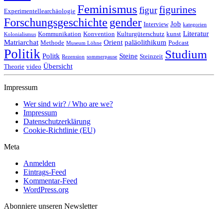
Feminismus
figurines
figur
Experimentellearchäologie
Forschungsgeschichte
gender
Job
Interview
kategorien
Literatur
Kommunikation
Konvention
Kulturgüterschutz
kunst
Kolonialismus
Matriarchat
Orient
paläolithikum
Methode
Podcast
Museum Löhne
Politik
Studium
Politk
Steine
Steinzeit
Rezension
sommerpause
Übersicht
Theorie
video
Impressum
Wer sind wir? / Who are we?
Impressum
Datenschutzerklärung
Cookie-Richtlinie (EU)
Meta
Anmelden
Eintrags-Feed
Kommentar-Feed
WordPress.org
Abonniere unseren Newsletter