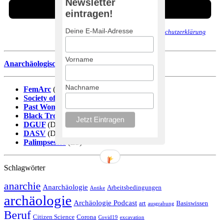
Newsletter
eintragen!
Deine E-Mail-Adresse
Wir senden keinen Spam! Erfahre mehr in unserer
Datenschutzerklärung
.
Vorname
Anarchäologische Literaturdatenbank
Nachname
FemArc
(DE)
Society of Black Archaeologists
(EN)
Past Women
(EN)
Black Trowel Collectiv
(EN)
DGUF
(DE)
DASV
(DE)
Palimpsestos
(ES)
Schlagwörter
anarchie
Anarchäologie
Arbeitsbedingungen
Antike
archäologie
Archäologie Podcast
art
Basiswissen
ausgrabung
Beruf
Citizen Science
Corona
Covid19
excavation