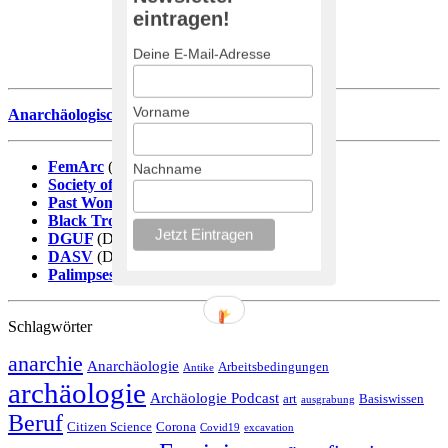
eintragen!
Wir senden keinen Spam! Erfahre mehr in unserer
Datenschutzerklärung
.
Deine E-Mail-Adresse
Vorname
Anarchäologische Literaturdatenbank
FemArc
(DE)
Nachname
Society of Black Archaeologists
(EN)
Past Women
(EN)
Black Trowel Collectiv
(EN)
DGUF
(DE)
DASV
(DE)
Palimpsestos
(ES)
Schlagwörter
anarchie
Anarchäologie
Arbeitsbedingungen
Antike
archäologie
Archäologie Podcast
art
Basiswissen
ausgrabung
Beruf
Citizen Science
Corona
Covid19
excavation