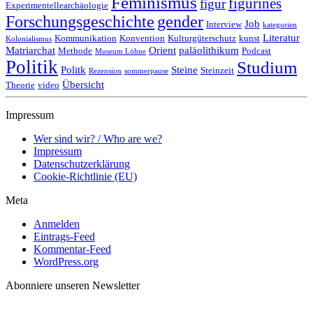
Feminismus
figurines
figur
Experimentellearchäologie
Forschungsgeschichte
gender
Job
Interview
kategorien
Literatur
Kommunikation
Konvention
Kulturgüterschutz
kunst
Kolonialismus
Matriarchat
Orient
paläolithikum
Methode
Podcast
Museum Löhne
Politik
Studium
Politk
Steine
Steinzeit
Rezension
sommerpause
Übersicht
Theorie
video
Impressum
Wer sind wir? / Who are we?
Impressum
Datenschutzerklärung
Cookie-Richtlinie (EU)
Meta
Anmelden
Eintrags-Feed
Kommentar-Feed
WordPress.org
Abonniere unseren Newsletter