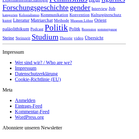
Experimentellearchäologie
Forschungsgeschichte
gender
Job
Interview
Kommunikation
Konvention
Kulturgüterschutz
kategorien
Kolonialismus
Literatur
Matriarchat
Orient
kunst
Methode
Museum Löhne
Politik
paläolithikum
Politk
Podcast
Rezension
sommerpause
Studium
Steine
Übersicht
Steinzeit
Theorie
video
Impressum
Wer sind wir? / Who are we?
Impressum
Datenschutzerklärung
Cookie-Richtlinie (EU)
Meta
Anmelden
Eintrags-Feed
Kommentar-Feed
WordPress.org
Abonniere unseren Newsletter