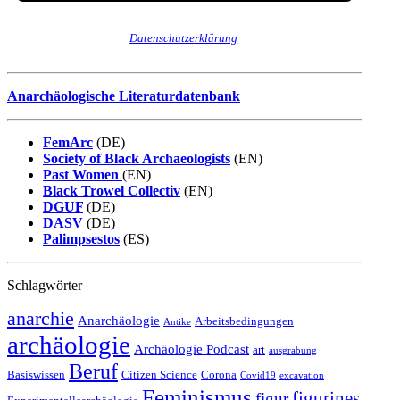
Wir senden keinen Spam! Erfahre mehr in unserer
Datenschutzerklärung
.
Anarchäologische Literaturdatenbank
FemArc
(DE)
Society of Black Archaeologists
(EN)
Past Women
(EN)
Black Trowel Collectiv
(EN)
DGUF
(DE)
DASV
(DE)
Palimpsestos
(ES)
Schlagwörter
anarchie
Anarchäologie
Arbeitsbedingungen
Antike
archäologie
Archäologie Podcast
art
ausgrabung
Beruf
Basiswissen
Citizen Science
Corona
Covid19
excavation
Feminismus
figurines
figur