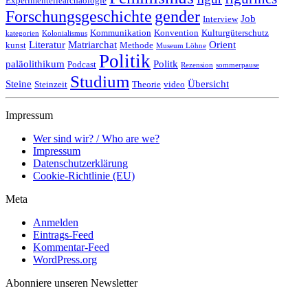
Experimentellearchäologie
Forschungsgeschichte
gender
Job
Interview
Kommunikation
Konvention
Kulturgüterschutz
kategorien
Kolonialismus
Literatur
Matriarchat
Orient
kunst
Methode
Museum Löhne
Politik
paläolithikum
Politk
Podcast
Rezension
sommerpause
Studium
Steine
Übersicht
Steinzeit
Theorie
video
Impressum
Wer sind wir? / Who are we?
Impressum
Datenschutzerklärung
Cookie-Richtlinie (EU)
Meta
Anmelden
Eintrags-Feed
Kommentar-Feed
WordPress.org
Abonniere unseren Newsletter