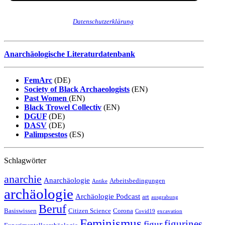
Wir senden keinen Spam! Erfahre mehr in unserer
Datenschutzerklärung
.
Anarchäologische Literaturdatenbank
FemArc
(DE)
Society of Black Archaeologists
(EN)
Past Women
(EN)
Black Trowel Collectiv
(EN)
DGUF
(DE)
DASV
(DE)
Palimpsestos
(ES)
Schlagwörter
anarchie
Anarchäologie
Arbeitsbedingungen
Antike
archäologie
Archäologie Podcast
art
ausgrabung
Beruf
Basiswissen
Citizen Science
Corona
Covid19
excavation
Feminismus
figurines
figur