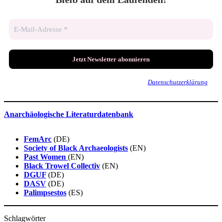
Wir senden keinen Spam! Erfahre mehr in unserer
Datenschutzerklärung
.
Anarchäologische Literaturdatenbank
FemArc
(DE)
Society of Black Archaeologists
(EN)
Past Women
(EN)
Black Trowel Collectiv
(EN)
DGUF
(DE)
DASV
(DE)
Palimpsestos
(ES)
Schlagwörter