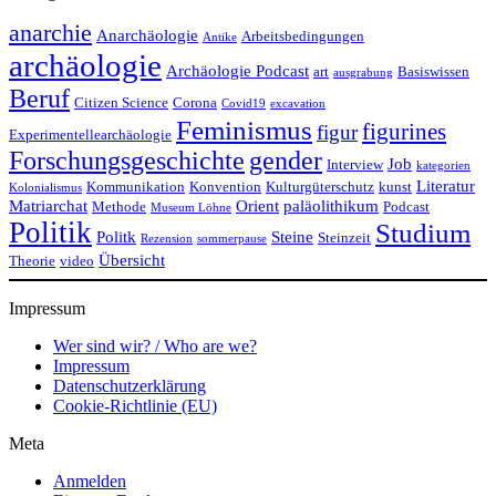
anarchie
Anarchäologie
Arbeitsbedingungen
Antike
archäologie
Archäologie Podcast
art
Basiswissen
ausgrabung
Beruf
Citizen Science
Corona
Covid19
excavation
Feminismus
figurines
figur
Experimentellearchäologie
Forschungsgeschichte
gender
Job
Interview
kategorien
Literatur
Kommunikation
Konvention
Kulturgüterschutz
kunst
Kolonialismus
Matriarchat
Orient
paläolithikum
Methode
Podcast
Museum Löhne
Politik
Studium
Politk
Steine
Steinzeit
Rezension
sommerpause
Übersicht
Theorie
video
Impressum
Wer sind wir? / Who are we?
Impressum
Datenschutzerklärung
Cookie-Richtlinie (EU)
Meta
Anmelden