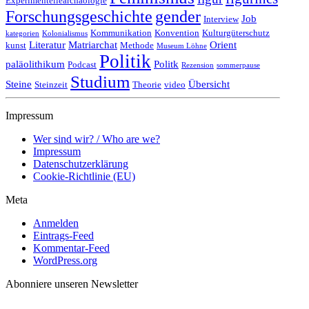
Experimentellearchäologie
Forschungsgeschichte
gender
Job
Interview
Kommunikation
Konvention
Kulturgüterschutz
kategorien
Kolonialismus
Literatur
Matriarchat
Orient
kunst
Methode
Museum Löhne
Politik
paläolithikum
Politk
Podcast
Rezension
sommerpause
Studium
Steine
Übersicht
Steinzeit
Theorie
video
Impressum
Wer sind wir? / Who are we?
Impressum
Datenschutzerklärung
Cookie-Richtlinie (EU)
Meta
Anmelden
Eintrags-Feed
Kommentar-Feed
WordPress.org
Abonniere unseren Newsletter