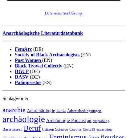
Wir senden keinen Spam! Erfahre mehr in unserer
Datenschutzerklärung
.
Anarchäologische Literaturdatenbank
FemArc
(DE)
Society of Black Archaeologists
(EN)
Past Women
(EN)
Black Trowel Collectiv
(EN)
DGUF
(DE)
DASV
(DE)
Palimpsestos
(ES)
Schlagwörter
anarchie
Anarchäologie
Arbeitsbedingungen
Antike
archäologie
Archäologie Podcast
art
ausgrabung
Beruf
Basiswissen
Citizen Science
Corona
Covid19
excavation
Feminismus
figurines
figur