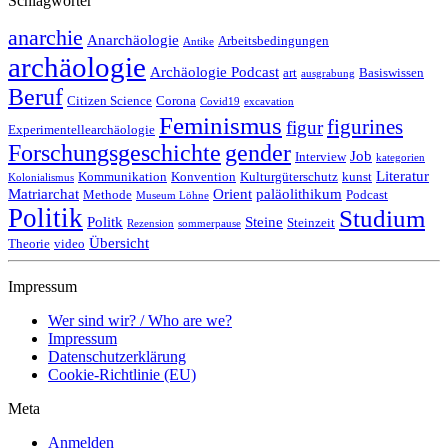
Schlagwörter
anarchie
Anarchäologie
Arbeitsbedingungen
Antike
archäologie
Archäologie Podcast
art
Basiswissen
ausgrabung
Beruf
Citizen Science
Corona
Covid19
excavation
Feminismus
figurines
figur
Experimentellearchäologie
Forschungsgeschichte
gender
Job
Interview
kategorien
Literatur
Kommunikation
Konvention
Kulturgüterschutz
kunst
Kolonialismus
Matriarchat
Orient
paläolithikum
Methode
Podcast
Museum Löhne
Politik
Studium
Politk
Steine
Steinzeit
Rezension
sommerpause
Übersicht
Theorie
video
Impressum
Wer sind wir? / Who are we?
Impressum
Datenschutzerklärung
Cookie-Richtlinie (EU)
Meta
Anmelden