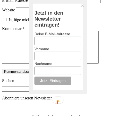
E-Mail-Adresse
*
Website
Jetzt in den
Newsletter
Ja, füge mich zu der Mailingliste hinzu!
eintragen!
Kommentar
*
Deine E-Mail-Adresse
Vorname
Nachname
Suchen
Abonniere unseren Newsletter