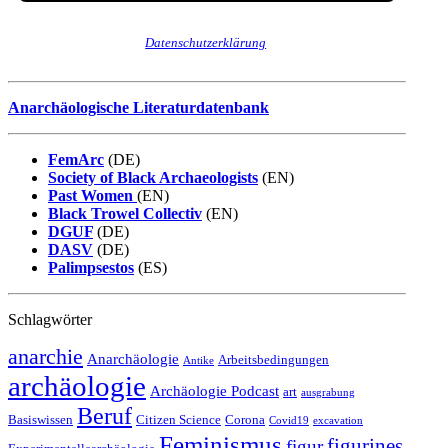
Wir senden keinen Spam! Erfahre mehr in unserer
Datenschutzerklärung
.
Anarchäologische Literaturdatenbank
FemArc
(DE)
Society of Black Archaeologists
(EN)
Past Women
(EN)
Black Trowel Collectiv
(EN)
DGUF
(DE)
DASV
(DE)
Palimpsestos
(ES)
Schlagwörter
anarchie
Anarchäologie
Arbeitsbedingungen
Antike
archäologie
Archäologie Podcast
art
ausgrabung
Beruf
Basiswissen
Citizen Science
Corona
Covid19
excavation
Feminismus
figurines
figur