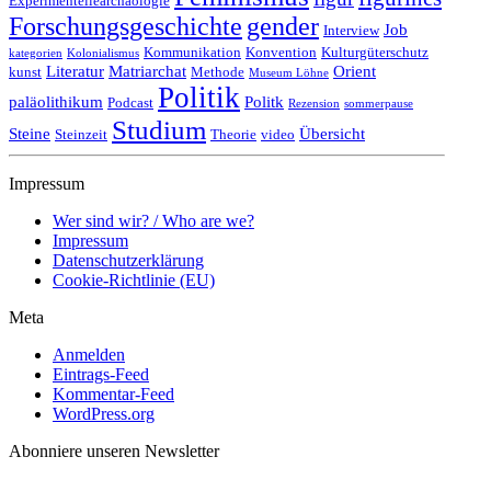
Experimentellearchäologie
Forschungsgeschichte
gender
Job
Interview
Kommunikation
Konvention
Kulturgüterschutz
kategorien
Kolonialismus
Literatur
Matriarchat
Orient
kunst
Methode
Museum Löhne
Politik
paläolithikum
Politk
Podcast
Rezension
sommerpause
Studium
Steine
Übersicht
Steinzeit
Theorie
video
Impressum
Wer sind wir? / Who are we?
Impressum
Datenschutzerklärung
Cookie-Richtlinie (EU)
Meta
Anmelden
Eintrags-Feed
Kommentar-Feed
WordPress.org
Abonniere unseren Newsletter