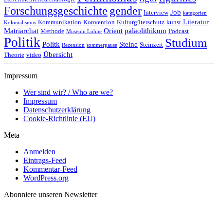
Forschungsgeschichte
gender
Job
Interview
kategorien
Literatur
Kommunikation
Konvention
Kulturgüterschutz
kunst
Kolonialismus
Matriarchat
Orient
paläolithikum
Methode
Podcast
Museum Löhne
Politik
Studium
Politk
Steine
Steinzeit
Rezension
sommerpause
Übersicht
Theorie
video
Impressum
Wer sind wir? / Who are we?
Impressum
Datenschutzerklärung
Cookie-Richtlinie (EU)
Meta
Anmelden
Eintrags-Feed
Kommentar-Feed
WordPress.org
Abonniere unseren Newsletter