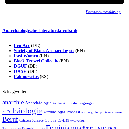
Wir senden keinen Spam! Erfahre mehr in unserer
Datenschutzerklärung
.
Anarchäologische Literaturdatenbank
FemArc
(DE)
Society of Black Archaeologists
(EN)
Past Women
(EN)
Black Trowel Collectiv
(EN)
DGUF
(DE)
DASV
(DE)
Palimpsestos
(ES)
Schlagwörter
anarchie
Anarchäologie
Arbeitsbedingungen
Antike
archäologie
Archäologie Podcast
art
Basiswissen
ausgrabung
Beruf
Citizen Science
Corona
Covid19
excavation
Feminismus
figurines
figur
Experimentellearchäologie