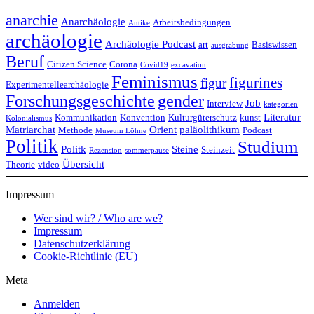
anarchie
Anarchäologie
Arbeitsbedingungen
Antike
archäologie
Archäologie Podcast
art
Basiswissen
ausgrabung
Beruf
Citizen Science
Corona
Covid19
excavation
Feminismus
figurines
figur
Experimentellearchäologie
Forschungsgeschichte
gender
Job
Interview
kategorien
Literatur
Kommunikation
Konvention
Kulturgüterschutz
kunst
Kolonialismus
Matriarchat
Orient
paläolithikum
Methode
Podcast
Museum Löhne
Politik
Studium
Politk
Steine
Steinzeit
Rezension
sommerpause
Übersicht
Theorie
video
Impressum
Wer sind wir? / Who are we?
Impressum
Datenschutzerklärung
Cookie-Richtlinie (EU)
Meta
Anmelden