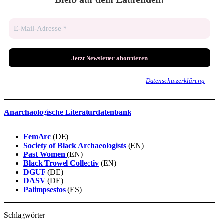
Wir senden keinen Spam! Erfahre mehr in unserer
Datenschutzerklärung
.
Anarchäologische Literaturdatenbank
FemArc
(DE)
Society of Black Archaeologists
(EN)
Past Women
(EN)
Black Trowel Collectiv
(EN)
DGUF
(DE)
DASV
(DE)
Palimpsestos
(ES)
Schlagwörter