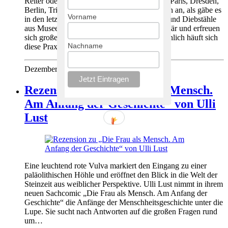
Reiter oder auf der Podcast-App eurer Wahl! Paris, Dresden,
Berlin, Trier, Assen, Manching… Es fühlt sich an, als gäbe es
Vorname
in den letzten Jahren immer mehr Einbrüche und Diebstähle
aus Museen. Diese Vorfälle sind oft spektakulär und erfreuen
sich großer medialer Aufmerksamkeit. Tatsächlich häuft sich
Nachname
diese Praxis seit…
Dezember 10, 2025
Rezension zu „Die Frau als Mensch.
Am Anfang der Geschichte“ von Ulli
Lust
Eine leuchtend rote Vulva markiert den Eingang zu einer
paläolithischen Höhle und eröffnet den Blick in die Welt der
Steinzeit aus weiblicher Perspektive. Ulli Lust nimmt in ihrem
neuen Sachcomic „Die Frau als Mensch. Am Anfang der
Geschichte“ die Anfänge der Menschheitsgeschichte unter die
Lupe. Sie sucht nach Antworten auf die großen Fragen rund
um…