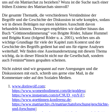
uns auf ein Matriarchat zu beziehen? Wozu ist die Suche nach einer
frühen Existenz des Matriarchats sinnvoll?
Die gesamte Thematik, die verschiedenen Verständnisse der
Begriffe und die Geschichte der Diskussion ist sehr komplex, sodass
wir in diesen Beiträgen nur einen kleinen Ausschnitt davon
behandeln können. Deswegen empfehlen wir darüber hinaus das
Buch “Göttinnendämmerung” von Brigitte Röder, Juliane Hummel
und Brigitta Kunz (folgend Röder u. a. 2001), welches uns als
wichtige Grundlage für viele der Kapitel zum Kontext und der
Geschichte des Begriffs gedient hat und uns für eigene Analysen
weiterhalf. Wir finden eine Auseinandersetzung mit diesem Thema
wichtig, da in dieser Hinsicht nicht nur die Gesellschaft, sondern
auch Feminist*innen gespalten scheinen.
Nicht zuletzt sind wir gespannt auf eure Anregungen und die
Diskussionen mit euch, schreib uns gerne eine Mail, in die
Kommentare oder auf den Sozialen Medien.
www.doriswolf.com
;
https://www.womenbodiment.com/de/goddess
;
https://www.instagram.com/p/C9UD_yrsY-F/
;
https://www.goettinnen-konferenz.de
;
https://www.matriarchiv.ch/matriarchatsforschung/geschichte-
und-forschung/
;