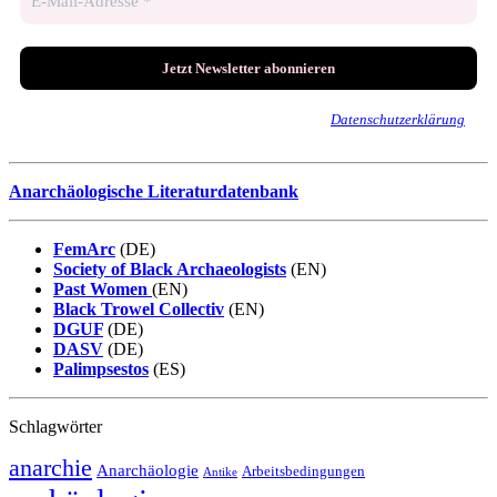
Wir senden keinen Spam! Erfahre mehr in unserer
Datenschutzerklärung
.
Anarchäologische Literaturdatenbank
FemArc
(DE)
Society of Black Archaeologists
(EN)
Past Women
(EN)
Black Trowel Collectiv
(EN)
DGUF
(DE)
DASV
(DE)
Palimpsestos
(ES)
Schlagwörter
anarchie
Anarchäologie
Arbeitsbedingungen
Antike