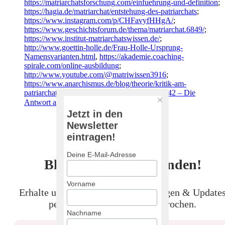
https://matriarchatsforschung.com/einfuehrung-und-definition
;
https://hagia.de/matriarchat/entstehung-des-patriarchats
;
https://www.instagram.com/p/CHFavyfHHgA/
;
https://www.geschichtsforum.de/thema/matriarchat.6849/
;
https://www.institut-matriarchatswissen.de/
;
http://www.goettin-holle.de/Frau-Holle-Ursprung-
Namensvarianten.html
,
https://akademie.coaching-
spirale.com/online-ausbildung
;
http://www.youtube.com/@matriwissen3916
;
https://www.anarchismus.de/blog/theorie/kritik-am-
patriarchat
;
Brauchen wir mehr Matriarchat? | 42 – Die
Antwort auf fast alles | ARTE
↩︎
Jetzt in den
Newsletter
eintragen!
Deine E-Mail-Adresse
Bleib auf dem Laufenden!
Vorname
Erhalte unsere Beiträge, Empfehlungen & Update
per Mail – ohne Spam, versprochen.
Nachname