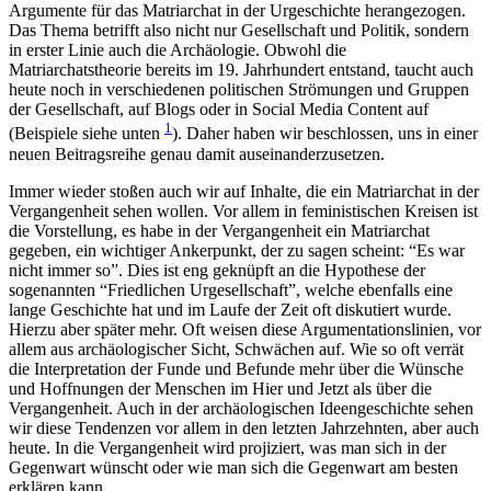
Argumente für das Matriarchat in der Urgeschichte herangezogen.
Das Thema betrifft also nicht nur Gesellschaft und Politik, sondern
in erster Linie auch die Archäologie. Obwohl die
Matriarchatstheorie bereits im 19. Jahrhundert entstand, taucht auch
heute noch in verschiedenen politischen Strömungen und Gruppen
der Gesellschaft, auf Blogs oder in Social Media Content auf
1
(Beispiele siehe unten
). Daher haben wir beschlossen, uns in einer
neuen Beitragsreihe genau damit auseinanderzusetzen.
Immer wieder stoßen auch wir auf Inhalte, die ein Matriarchat in der
Vergangenheit sehen wollen. Vor allem in feministischen Kreisen ist
die Vorstellung, es habe in der Vergangenheit ein Matriarchat
gegeben, ein wichtiger Ankerpunkt, der zu sagen scheint: “Es war
nicht immer so”. Dies ist eng geknüpft an die Hypothese der
sogenannten “Friedlichen Urgesellschaft”, welche ebenfalls eine
lange Geschichte hat und im Laufe der Zeit oft diskutiert wurde.
Hierzu aber später mehr. Oft weisen diese Argumentationslinien, vor
allem aus archäologischer Sicht, Schwächen auf. Wie so oft verrät
die Interpretation der Funde und Befunde mehr über die Wünsche
und Hoffnungen der Menschen im Hier und Jetzt als über die
Vergangenheit. Auch in der archäologischen Ideengeschichte sehen
wir diese Tendenzen vor allem in den letzten Jahrzehnten, aber auch
heute. In die Vergangenheit wird projiziert, was man sich in der
Gegenwart wünscht oder wie man sich die Gegenwart am besten
erklären kann.