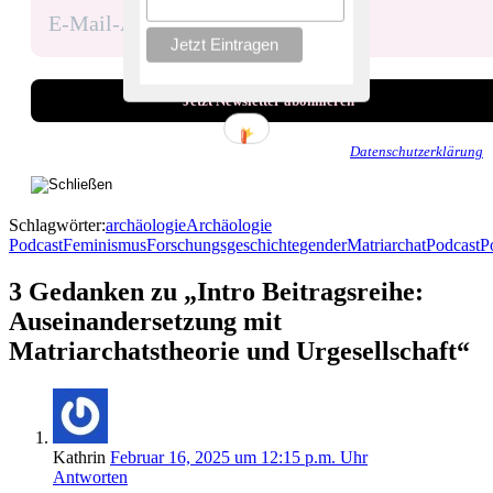
Wir senden keinen Spam! Erfahre mehr in unserer
Datenschutzerklärung
.
Schlagwörter:
archäologie
Archäologie
Podcast
Feminismus
Forschungsgeschichte
gender
Matriarchat
Podcast
Po
3 Gedanken zu „Intro Beitragsreihe:
Auseinandersetzung mit
Matriarchatstheorie und Urgesellschaft“
Kathrin
Februar 16, 2025 um 12:15 p.m. Uhr
Antworten