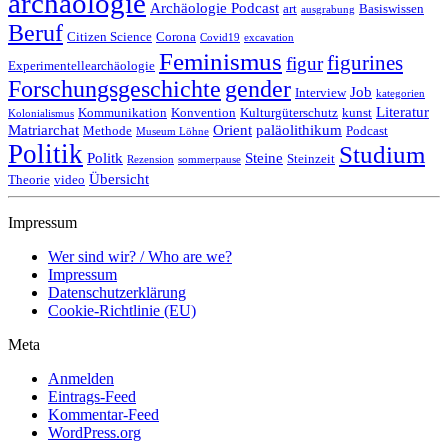
archäologie
Archäologie Podcast
art
Basiswissen
ausgrabung
Beruf
Citizen Science
Corona
Covid19
excavation
Feminismus
figurines
figur
Experimentellearchäologie
Forschungsgeschichte
gender
Job
Interview
kategorien
Literatur
Kommunikation
Konvention
Kulturgüterschutz
kunst
Kolonialismus
Matriarchat
Orient
paläolithikum
Methode
Podcast
Museum Löhne
Politik
Studium
Politk
Steine
Steinzeit
Rezension
sommerpause
Übersicht
Theorie
video
Impressum
Wer sind wir? / Who are we?
Impressum
Datenschutzerklärung
Cookie-Richtlinie (EU)
Meta
Anmelden
Eintrags-Feed
Kommentar-Feed
WordPress.org