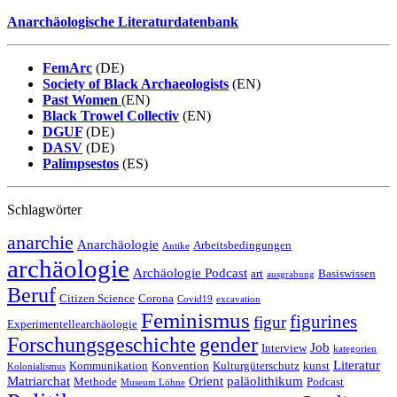
Anarchäologische Literaturdatenbank
FemArc
(DE)
Society of Black Archaeologists
(EN)
Past Women
(EN)
Black Trowel Collectiv
(EN)
DGUF
(DE)
DASV
(DE)
Palimpsestos
(ES)
Schlagwörter
anarchie
Anarchäologie
Arbeitsbedingungen
Antike
archäologie
Archäologie Podcast
art
Basiswissen
ausgrabung
Beruf
Citizen Science
Corona
Covid19
excavation
Feminismus
figurines
figur
Experimentellearchäologie
Forschungsgeschichte
gender
Job
Interview
kategorien
Literatur
Kommunikation
Konvention
Kulturgüterschutz
kunst
Kolonialismus
Matriarchat
Orient
paläolithikum
Methode
Podcast
Museum Löhne