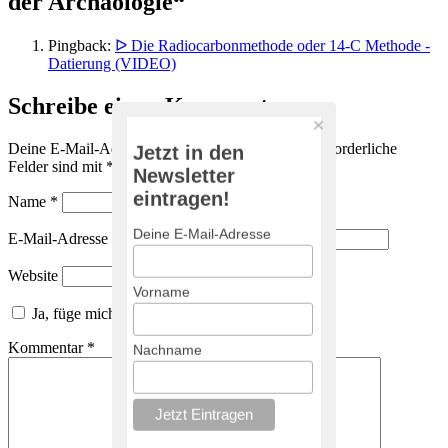
der Archäologie“
Pingback:
ᐅ Die Radiocarbonmethode oder 14-C Methode -
Datierung (VIDEO)
Schreibe einen Kommentar
Deine E-Mail-Adresse wird nicht veröffentlicht.
Erforderliche
Jetzt in den
Felder sind mit
*
markiert
Newsletter
eintragen!
Name
*
Deine E-Mail-Adresse
E-Mail-Adresse
*
Website
Vorname
Ja, füge mich zu der Mailingliste hinzu!
Kommentar
*
Nachname