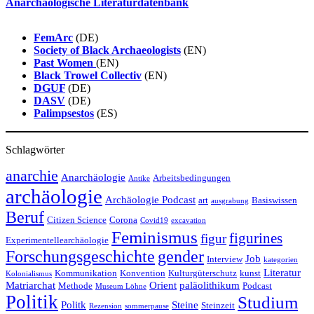
Anarchäologische Literaturdatenbank
FemArc
(DE)
Society of Black Archaeologists
(EN)
Past Women
(EN)
Black Trowel Collectiv
(EN)
DGUF
(DE)
DASV
(DE)
Palimpsestos
(ES)
Schlagwörter
anarchie
Anarchäologie
Arbeitsbedingungen
Antike
archäologie
Archäologie Podcast
art
Basiswissen
ausgrabung
Beruf
Citizen Science
Corona
Covid19
excavation
Feminismus
figurines
figur
Experimentellearchäologie
Forschungsgeschichte
gender
Job
Interview
kategorien
Literatur
Kommunikation
Konvention
Kulturgüterschutz
kunst
Kolonialismus
Matriarchat
Orient
paläolithikum
Methode
Podcast
Museum Löhne
Politik
Studium
Politk
Steine
Steinzeit
Rezension
sommerpause