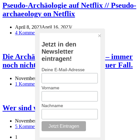
Pseudo-Archäologie auf Netflix // Pseudo-
archaeology on Netflix
April 8, 2023
April 16, 2023
4 Kommentare
Jetzt in den
Newsletter
Die Archäologie in Deutschland – immer
eintragen!
noch nicht entnazifiziert. Ein neuer Fall.
Deine E-Mail-Adresse
November 21, 2022
Juni 2, 2023
1 Kommentar
Vorname
Nachname
Wer sind wir? / Who are we?
November 11, 2022
Januar 5, 2023
5 Kommentare
1