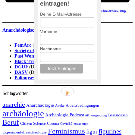
eintragen!
Wir senden keinen Spam! Erfahre mehr in unserer
Datenschutzerklärung
.
Deine E-Mail-Adresse
Anarchäologische Literaturdatenbank
Vorname
FemArc
(DE)
Nachname
Society of Black Archaeologists
(EN)
Past Women
(EN)
Black Trowel Collectiv
(EN)
DGUF
(DE)
DASV
(DE)
Palimpsestos
(ES)
Schlagwörter
anarchie
Anarchäologie
Arbeitsbedingungen
Antike
archäologie
Archäologie Podcast
art
Basiswissen
ausgrabung
Beruf
Citizen Science
Corona
Covid19
excavation
Feminismus
figurines
figur
Experimentellearchäologie