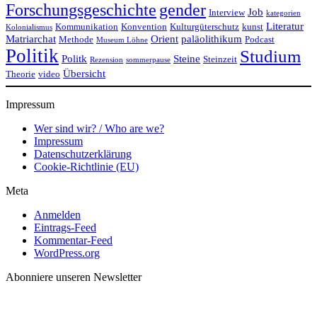
Forschungsgeschichte
gender
Job
Interview
kategorien
Literatur
Kommunikation
Konvention
Kulturgüterschutz
kunst
Kolonialismus
Matriarchat
Orient
paläolithikum
Methode
Podcast
Museum Löhne
Politik
Studium
Politk
Steine
Steinzeit
Rezension
sommerpause
Übersicht
Theorie
video
Impressum
Wer sind wir? / Who are we?
Impressum
Datenschutzerklärung
Cookie-Richtlinie (EU)
Meta
Anmelden
Eintrags-Feed
Kommentar-Feed
WordPress.org
Abonniere unseren Newsletter