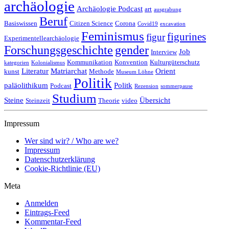
archäologie
Archäologie Podcast
art
ausgrabung
Beruf
Basiswissen
Citizen Science
Corona
Covid19
excavation
Feminismus
figurines
figur
Experimentellearchäologie
Forschungsgeschichte
gender
Job
Interview
Kommunikation
Konvention
Kulturgüterschutz
kategorien
Kolonialismus
Literatur
Matriarchat
Orient
kunst
Methode
Museum Löhne
Politik
paläolithikum
Politk
Podcast
Rezension
sommerpause
Studium
Steine
Übersicht
Steinzeit
Theorie
video
Impressum
Wer sind wir? / Who are we?
Impressum
Datenschutzerklärung
Cookie-Richtlinie (EU)
Meta
Anmelden
Eintrags-Feed
Kommentar-Feed