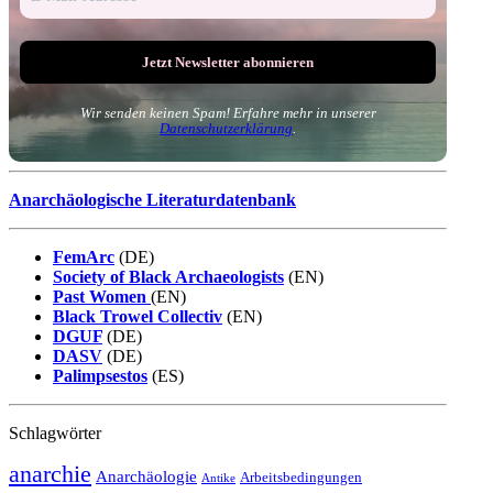
Wir senden keinen Spam! Erfahre mehr in unserer
Datenschutzerklärung
.
Anarchäologische Literaturdatenbank
FemArc
(DE)
Society of Black Archaeologists
(EN)
Past Women
(EN)
Black Trowel Collectiv
(EN)
DGUF
(DE)
DASV
(DE)
Palimpsestos
(ES)
Schlagwörter
anarchie
Anarchäologie
Arbeitsbedingungen
Antike