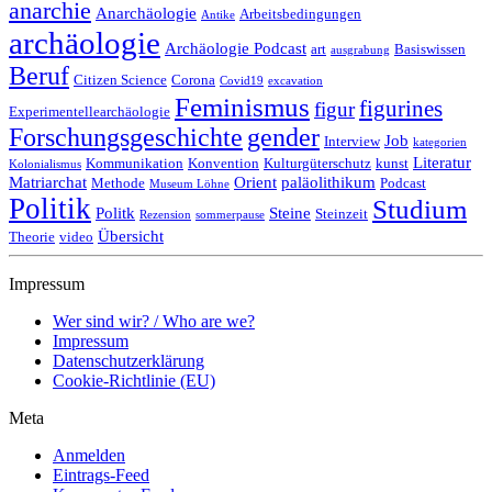
anarchie
Anarchäologie
Arbeitsbedingungen
Antike
archäologie
Archäologie Podcast
art
Basiswissen
ausgrabung
Beruf
Citizen Science
Corona
Covid19
excavation
Feminismus
figurines
figur
Experimentellearchäologie
Forschungsgeschichte
gender
Job
Interview
kategorien
Literatur
Kommunikation
Konvention
Kulturgüterschutz
kunst
Kolonialismus
Matriarchat
Orient
paläolithikum
Methode
Podcast
Museum Löhne
Politik
Studium
Politk
Steine
Steinzeit
Rezension
sommerpause
Übersicht
Theorie
video
Impressum
Wer sind wir? / Who are we?
Impressum
Datenschutzerklärung
Cookie-Richtlinie (EU)
Meta
Anmelden
Eintrags-Feed