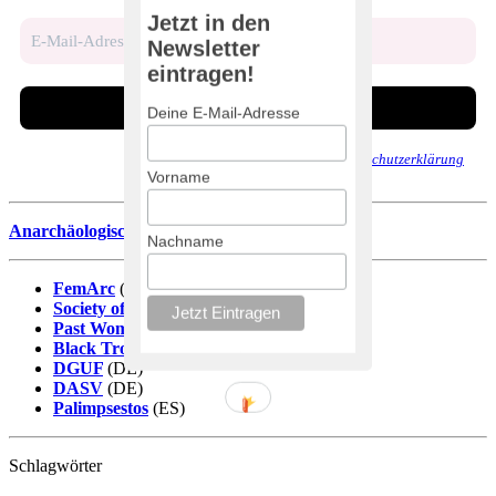
Jetzt in den
Newsletter
eintragen!
Deine E-Mail-Adresse
Wir senden keinen Spam! Erfahre mehr in unserer
Datenschutzerklärung
.
Vorname
Anarchäologische Literaturdatenbank
Nachname
FemArc
(DE)
Society of Black Archaeologists
(EN)
Past Women
(EN)
Black Trowel Collectiv
(EN)
DGUF
(DE)
DASV
(DE)
Palimpsestos
(ES)
Schlagwörter