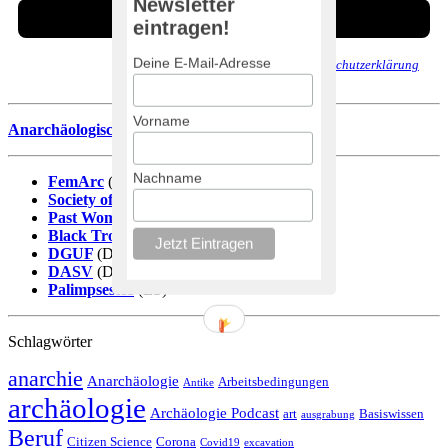
Newsletter
eintragen!
Deine E-Mail-Adresse
Wir senden keinen Spam! Erfahre mehr in unserer
Datenschutzerklärung
.
Vorname
Anarchäologische Literaturdatenbank
Nachname
FemArc
(DE)
Society of Black Archaeologists
(EN)
Past Women
(EN)
Black Trowel Collectiv
(EN)
DGUF
(DE)
DASV
(DE)
Palimpsestos
(ES)
Schlagwörter
anarchie
Anarchäologie
Arbeitsbedingungen
Antike
archäologie
Archäologie Podcast
art
Basiswissen
ausgrabung
Beruf
Citizen Science
Corona
Covid19
excavation