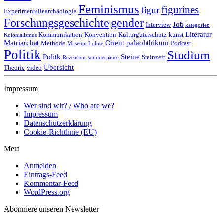
Feminismus
figurines
figur
Experimentellearchäologie
Forschungsgeschichte
gender
Job
Interview
kategorien
Literatur
Kommunikation
Konvention
Kulturgüterschutz
kunst
Kolonialismus
Matriarchat
Orient
paläolithikum
Methode
Podcast
Museum Löhne
Politik
Studium
Politk
Steine
Steinzeit
Rezension
sommerpause
Übersicht
Theorie
video
Impressum
Wer sind wir? / Who are we?
Impressum
Datenschutzerklärung
Cookie-Richtlinie (EU)
Meta
Anmelden
Eintrags-Feed
Kommentar-Feed
WordPress.org
Abonniere unseren Newsletter