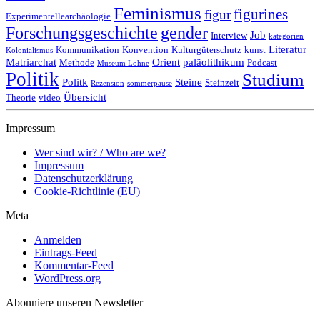
Feminismus
figurines
figur
Experimentellearchäologie
Forschungsgeschichte
gender
Job
Interview
kategorien
Literatur
Kommunikation
Konvention
Kulturgüterschutz
kunst
Kolonialismus
Matriarchat
Orient
paläolithikum
Methode
Podcast
Museum Löhne
Politik
Studium
Politk
Steine
Steinzeit
Rezension
sommerpause
Übersicht
Theorie
video
Impressum
Wer sind wir? / Who are we?
Impressum
Datenschutzerklärung
Cookie-Richtlinie (EU)
Meta
Anmelden
Eintrags-Feed
Kommentar-Feed
WordPress.org
Abonniere unseren Newsletter