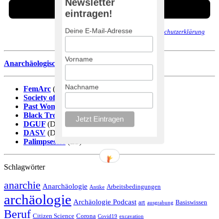
Newsletter
eintragen!
Deine E-Mail-Adresse
Wir senden keinen Spam! Erfahre mehr in unserer
Datenschutzerklärung
.
Vorname
Anarchäologische Literaturdatenbank
Nachname
FemArc
(DE)
Society of Black Archaeologists
(EN)
Past Women
(EN)
Black Trowel Collectiv
(EN)
DGUF
(DE)
DASV
(DE)
Palimpsestos
(ES)
Schlagwörter
anarchie
Anarchäologie
Arbeitsbedingungen
Antike
archäologie
Archäologie Podcast
art
Basiswissen
ausgrabung
Beruf
Citizen Science
Corona
Covid19
excavation