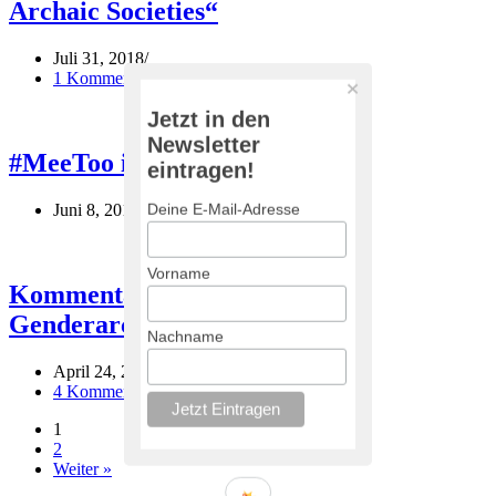
Archaic Societies“
Juli 31, 2018
1 Kommentar
Jetzt in den
Newsletter
#MeeToo in Archaeology
eintragen!
Deine E-Mail-Adresse
Juni 8, 2018
Vorname
Kommentar Feministische- und
Genderarchäologievideo
Nachname
April 24, 2018
April 25, 2018
4 Kommentare
1
2
Weiter »