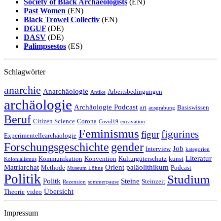
Society of Black Archaeologists
(EN)
Past Women
(EN)
Black Trowel Collectiv
(EN)
DGUF
(DE)
DASV
(DE)
Palimpsestos
(ES)
Schlagwörter
anarchie
Anarchäologie
Arbeitsbedingungen
Antike
archäologie
Archäologie Podcast
art
Basiswissen
ausgrabung
Beruf
Citizen Science
Corona
Covid19
excavation
Feminismus
figurines
figur
Experimentellearchäologie
Forschungsgeschichte
gender
Job
Interview
kategorien
Literatur
Kommunikation
Konvention
Kulturgüterschutz
kunst
Kolonialismus
Matriarchat
Orient
paläolithikum
Methode
Podcast
Museum Löhne
Politik
Studium
Politk
Steine
Steinzeit
Rezension
sommerpause
Übersicht
Theorie
video
Impressum